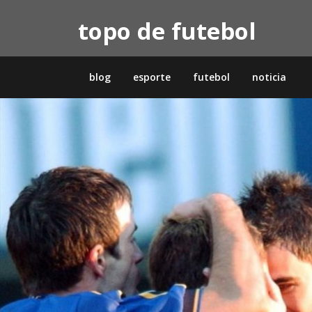
Skip
topo de futebol
to
content
blog
esporte
futebol
noticia