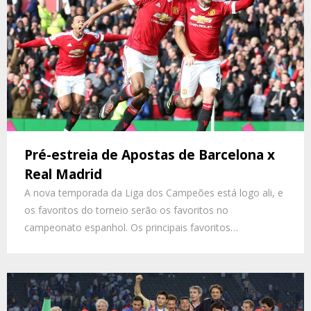
Pré-estreia de Apostas de Barcelona x
Real Madrid
A nova temporada da Liga dos Campeões está logo ali, e
os favoritos do torneio serão os favoritos no
campeonato espanhol. Os principais favoritos…