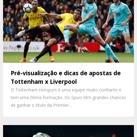
Pré-visualização e dicas de apostas de
Tottenham x Liverpool
O Tottenham Hotspurs é uma equipe muito confiante e
tem uma ótima formação. Os Spurs têm grandes chances
de ganhar o título da Premier…