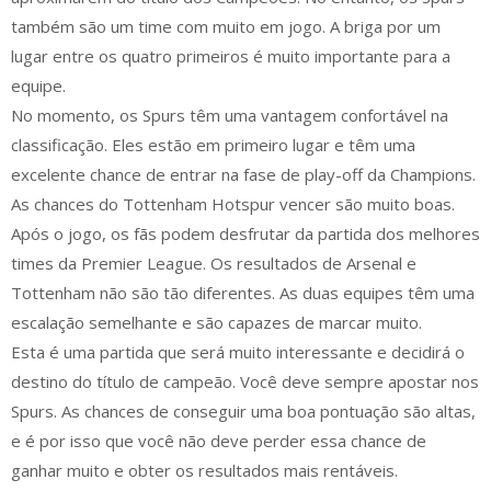
também são um time com muito em jogo. A briga por um
lugar entre os quatro primeiros é muito importante para a
equipe.
No momento, os Spurs têm uma vantagem confortável na
classificação. Eles estão em primeiro lugar e têm uma
excelente chance de entrar na fase de play-off da Champions.
As chances do Tottenham Hotspur vencer são muito boas.
Após o jogo, os fãs podem desfrutar da partida dos melhores
times da Premier League. Os resultados de Arsenal e
Tottenham não são tão diferentes. As duas equipes têm uma
escalação semelhante e são capazes de marcar muito.
Esta é uma partida que será muito interessante e decidirá o
destino do título de campeão. Você deve sempre apostar nos
Spurs. As chances de conseguir uma boa pontuação são altas,
e é por isso que você não deve perder essa chance de
ganhar muito e obter os resultados mais rentáveis.