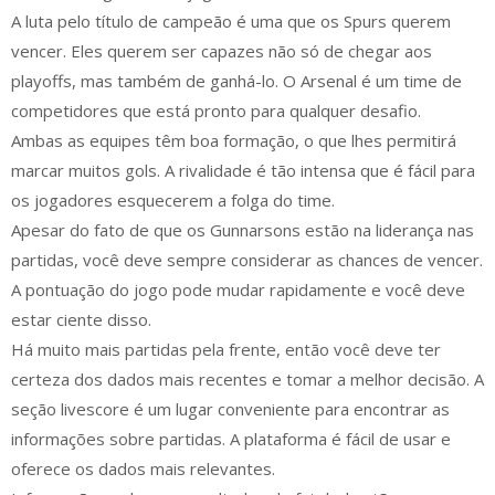
A luta pelo título de campeão é uma que os Spurs querem
vencer. Eles querem ser capazes não só de chegar aos
playoffs, mas também de ganhá-lo. O Arsenal é um time de
competidores que está pronto para qualquer desafio.
Ambas as equipes têm boa formação, o que lhes permitirá
marcar muitos gols. A rivalidade é tão intensa que é fácil para
os jogadores esquecerem a folga do time.
Apesar do fato de que os Gunnarsons estão na liderança nas
partidas, você deve sempre considerar as chances de vencer.
A pontuação do jogo pode mudar rapidamente e você deve
estar ciente disso.
Há muito mais partidas pela frente, então você deve ter
certeza dos dados mais recentes e tomar a melhor decisão. A
seção livescore é um lugar conveniente para encontrar as
informações sobre partidas. A plataforma é fácil de usar e
oferece os dados mais relevantes.