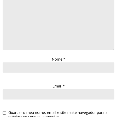
Nome
*
Email
*
Guardar o meu nome, email e site neste navegador para a
próxima vez que eu comentar.