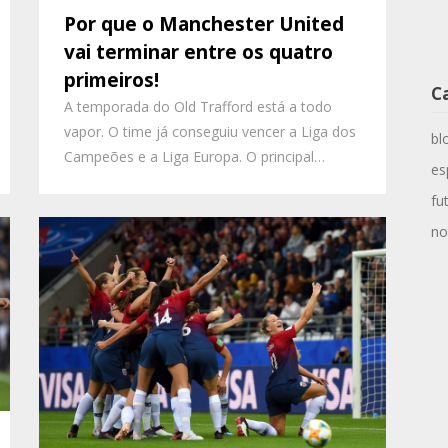
Por que o Manchester United
vai terminar entre os quatro
primeiros!
C
A temporada do Old Trafford está a todo
vapor. O time já conseguiu vencer a Liga dos
bl
Campeões e a Liga Europa. O principal…
es
fu
no