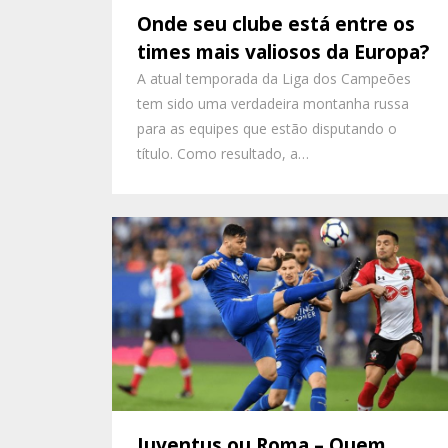
Onde seu clube está entre os
times mais valiosos da Europa?
A atual temporada da Liga dos Campeões
tem sido uma verdadeira montanha russa
para as equipes que estão disputando o
título. Como resultado, a…
Juventus ou Roma – Quem