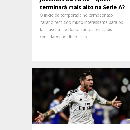
terminará mais alto na Serie A?
O início da temporada no campeonato
italiano tem sido muito interessante para os
fãs. Juventus e Roma são os principais
candidatos ao título. Isso…