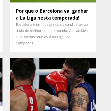
Por que o Barcelona vai ganhar
a La Liga nesta temporada!
Barcelona é um dos principais candidatos ao
título de melhor time do mundo. Os catalães
são um time que está na Liga dos
Campeões…