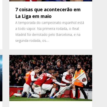
7 coisas que acontecerão em
La Liga em maio
A temporada do campeonato espanhol está
a todo vapor. Na primeira rodada, o Real
Madrid foi derrotado pelo Barcelona, e na
segunda rodada, os…