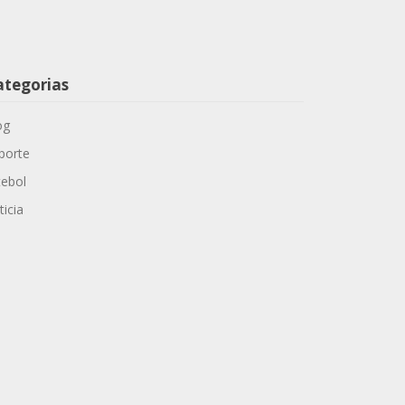
ategorias
og
porte
tebol
ticia