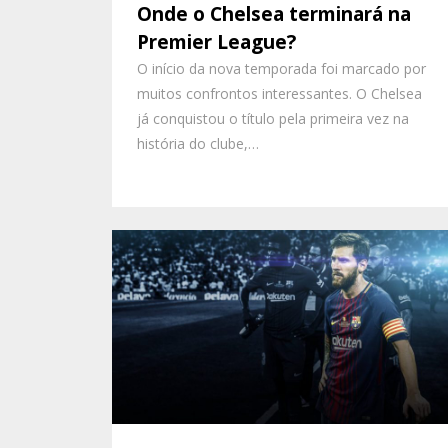
Onde o Chelsea terminará na
Premier League?
O início da nova temporada foi marcado por
muitos confrontos interessantes. O Chelsea
já conquistou o título pela primeira vez na
história do clube,…