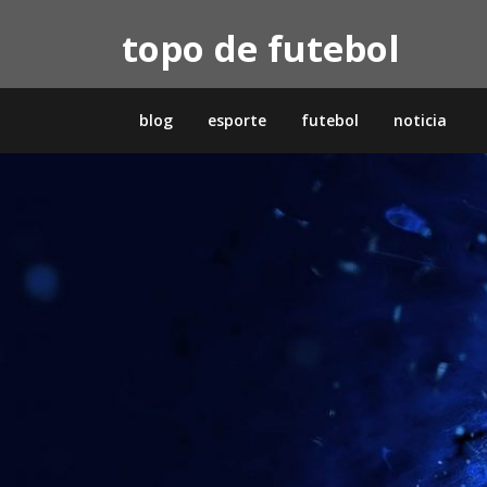
Skip
topo de futebol
to
content
blog
esporte
futebol
noticia