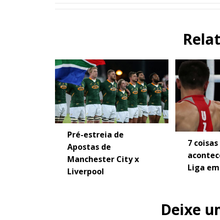
Rela
Pré-estreia de
7 coisas
Apostas de
acontec
Manchester City x
Liga em
Liverpool
Deixe u