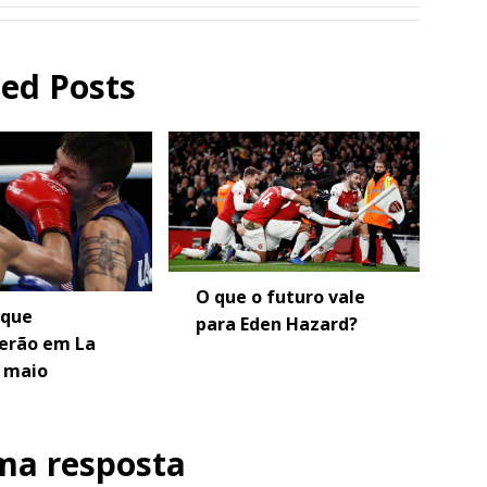
ted Posts
O que o futuro vale
 que
para Eden Hazard?
erão em La
 maio
ma resposta