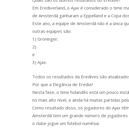
Quais são os últimos resultados do Eredive?
Em Erediverland, o Ajax é considerado o time ma
de Amsterdã ganharam a Eppelland e a Copa do
Este ano, a equipe de Amsterdã não é a única 
outras equipes são:
1) Groninger;
2) .
e
3) Ajax.
Todos os resultados da Eredives são atualizados
Por que a Elegância de Eredia?
Nesta fase, o time holandês está um pouco instá
no mais alto nível, e ainda há muitas partidas pel
Como resultado disso, os jogadores do Ajax tê
Amsterdã tem um grande número de jogadores q
o clube jogue um futebol numésia.